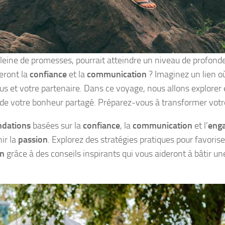
pleine de promesses, pourrait atteindre un niveau de profonde
eront la
confiance
et la
communication
? Imaginez un lien 
s et votre partenaire. Dans ce voyage, nous allons explorer 
t de votre bonheur partagé. Préparez-vous à transformer votr
ndations
basées sur la
confiance
, la
communication
et l’
eng
nir la
passion
. Explorez des stratégies pratiques pour favoriser
on
grâce à des conseils inspirants qui vous aideront à bâtir un