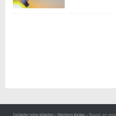
Contacter notre rédaction
+
Mentions légales
+ Reussir-en-amour