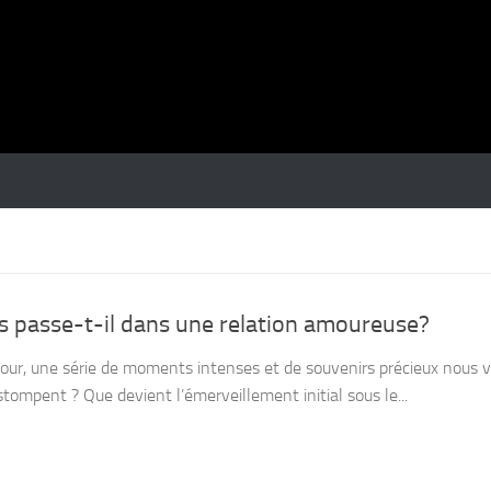
 passe-t-il dans une relation amoureuse?
our, une série de moments intenses et de souvenirs précieux nous v
ompent ? Que devient l’émerveillement initial sous le...