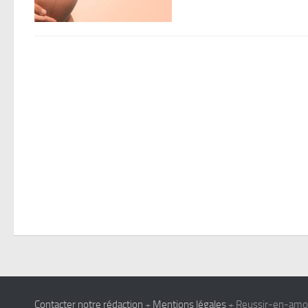
Contacter notre rédaction
+
Mentions légales
+ Reussir-en-amour