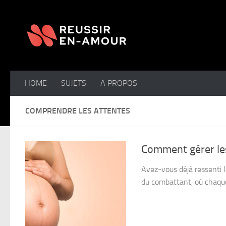
Skip to content
HOME
SUJETS
A PROPOS
COMPRENDRE LES ATTENTES
Comment gérer les
Avez-vous déjà ressenti l
du combattant, où chaque 