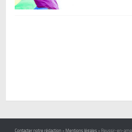
Contacter notre rédaction
+
Mentions légales
+ Reussir-en-amour