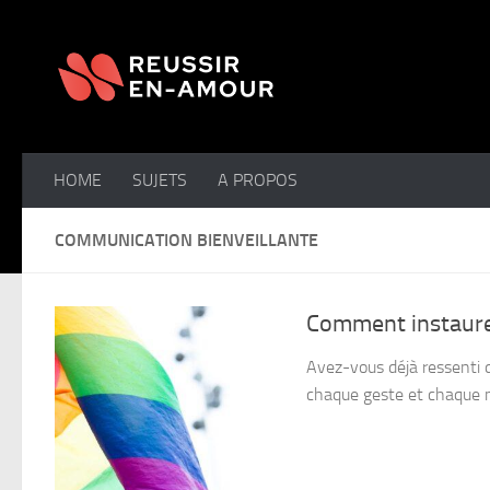
Skip to content
HOME
SUJETS
A PROPOS
COMMUNICATION BIENVEILLANTE
Comment instaurer
Avez-vous déjà ressenti q
chaque geste et chaque mo