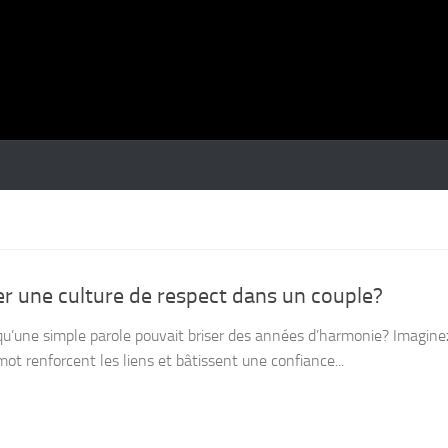
 une culture de respect dans un couple?
u’une simple parole pouvait briser des années d’harmonie? Imaginez u
t renforcent les liens et bâtissent une confiance...